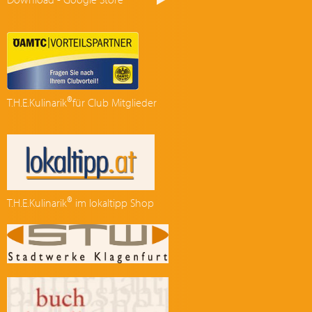
®
T.H.E.Kulinarik
für Club Mitglieder
®
T.H.E.Kulinarik
im lokaltipp Shop