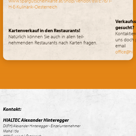
www.spargutscheinkarte.at/shop/vendor/89/c:76/T-
H-E-Kulinarik-Oesterreich
Verkaufss
gesucht?
Kartenverkauf in den Restaurants!
Kontaktier
Natürlich können Sie auch in allen teil-
uns doch 
nehmenden Restaurants nach Karten fragen.
email
office@hia
Kontakt:
HIALTEC Alexander Hinteregger
DI(FH) Alexander Hinteregger - Einzelunternehmer
Mahd 15a
6972 Fussach | Österreich