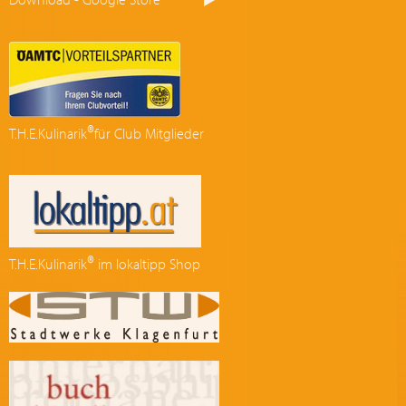
®
T.H.E.Kulinarik
für Club Mitglieder
®
T.H.E.Kulinarik
im lokaltipp Shop