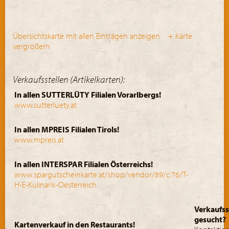
Übersichtskarte mit allen Einträgen anzeigen
+ Karte
vergrößern
Verkaufsstellen (Artikelkarten):
In allen SUTTERLÜTY Filialen Vorarlbergs!
www.sutterluety.at
In allen MPREIS Filialen Tirols!
www.mpreis.at
In allen INTERSPAR Filialen Österreichs!
www.spargutscheinkarte.at/shop/vendor/89/c:76/T-
H-E-Kulinarik-Oesterreich
Verkaufss
gesucht?
Kartenverkauf in den Restaurants!