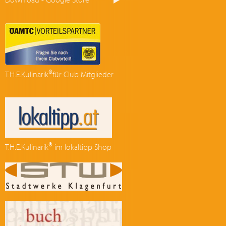
®
T.H.E.Kulinarik
für Club Mitglieder
®
T.H.E.Kulinarik
im lokaltipp Shop