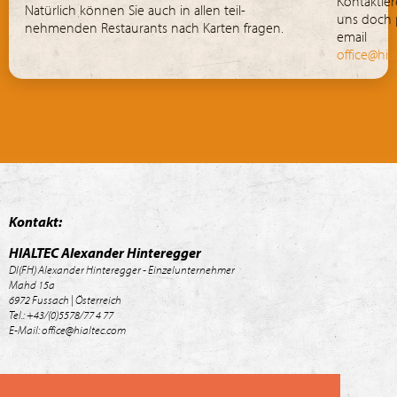
Kontaktier
Natürlich können Sie auch in allen teil-
uns doch 
nehmenden Restaurants nach Karten fragen.
email
office@hia
Kontakt:
HIALTEC Alexander Hinteregger
DI(FH) Alexander Hinteregger - Einzelunternehmer
Mahd 15a
6972 Fussach | Österreich
Tel.: +43/(0)5578/77 4 77
E-Mail: office@hialtec.com