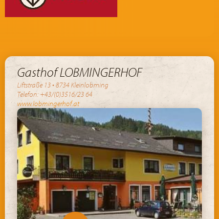
Gasthof LOBMINGERHOF
Liftstraße 13 • 8734 Kleinlobming
Telefon: +43/(0)3516/23 64
www.lobmingerhof.at