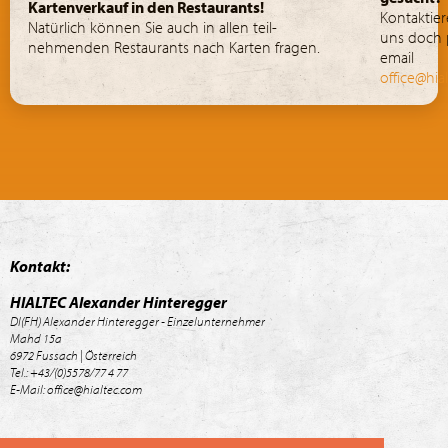
Kartenverkauf in den Restaurants!
Kontaktier
Natürlich können Sie auch in allen teil-
uns doch 
nehmenden Restaurants nach Karten fragen.
email
office@hia
Kontakt:
HIALTEC Alexander Hinteregger
DI(FH) Alexander Hinteregger - Einzelunternehmer
Mahd 15a
6972 Fussach | Österreich
Tel.: +43/(0)5578/77 4 77
E-Mail: office@hialtec.com