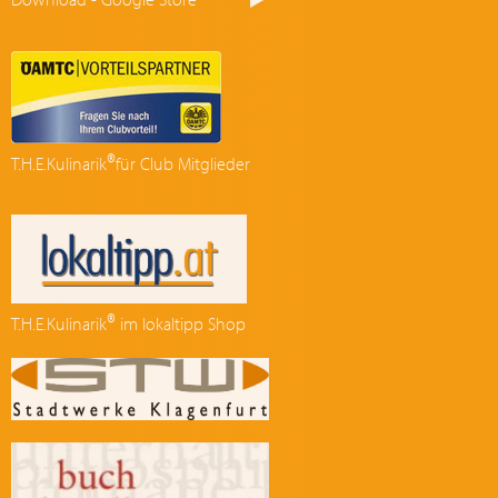
®
T.H.E.Kulinarik
für Club Mitglieder
®
T.H.E.Kulinarik
im lokaltipp Shop