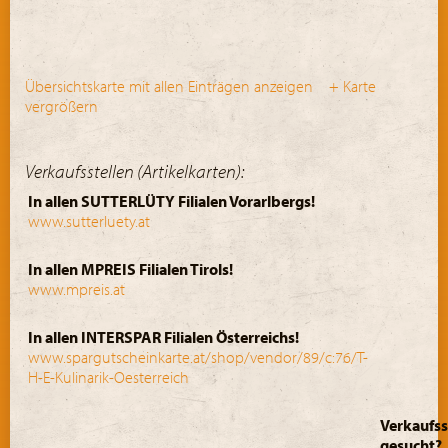
Übersichtskarte mit allen Einträgen anzeigen
+ Karte
vergrößern
Verkaufsstellen (Artikelkarten):
In allen SUTTERLÜTY Filialen Vorarlbergs!
www.sutterluety.at
In allen MPREIS Filialen Tirols!
www.mpreis.at
In allen INTERSPAR Filialen Österreichs!
www.spargutscheinkarte.at/shop/vendor/89/c:76/T-
H-E-Kulinarik-Oesterreich
Verkaufss
gesucht?