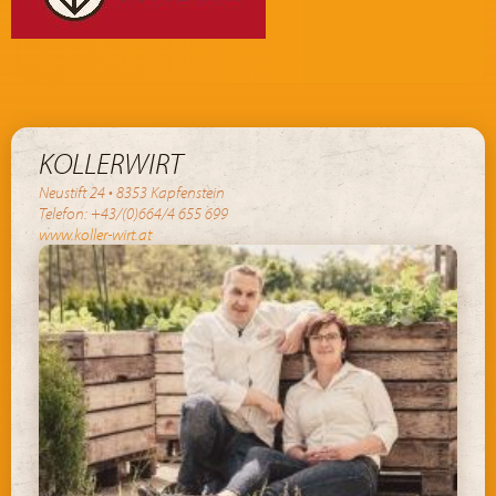
KOLLERWIRT
Neustift 24 • 8353 Kapfenstein
Telefon: +43/(0)664/4 655 699
www.koller-wirt.at