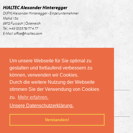
Zahlbar mit:
Weiter Informationen:
AGB
Impressum
Um unsere Webseite für Sie optimal zu
gestalten und fortlaufend verbessern zu
können, verwenden wir Cookies.
Durch die weitere Nutzung der Webseite
stimmen Sie der Verwendung von Cookies
zu.
Mehr erfahren.
Unsere Datenschutzerklärung.
Verstanden!