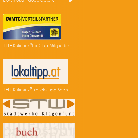
®
T.H.E.Kulinarik
für Club Mitglieder
®
T.H.E.Kulinarik
im lokaltipp Shop