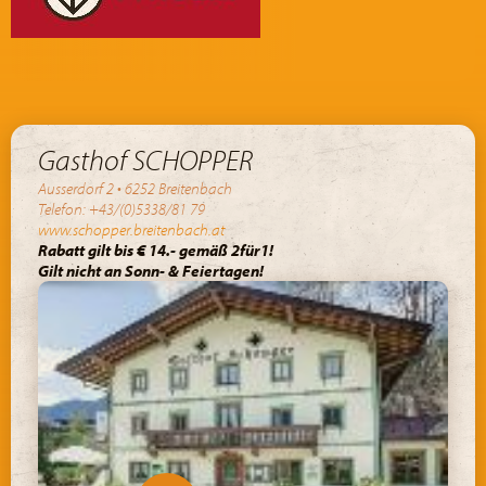
Gasthof SCHOPPER
Ausserdorf 2 • 6252 Breitenbach
Telefon: +43/(0)5338/81 79
www.schopper.breitenbach.at
Rabatt gilt bis € 14.- gemäß 2für1!
Gilt nicht an Sonn- & Feiertagen!