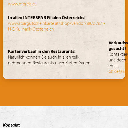
Kontakt:
HIALTEC Alexander Hinteregger
DI(FH) Alexander Hinteregger - Einzelunternehmer
Mahd 15a
6972 Fussach | Österreich
Tel.: +43/(0)5578/77 4 77
E-Mail: office@hialtec.com
®
T.H.E. Kulinarik
Österreich | Südtirol | Bayern
Social Media Verbindung: