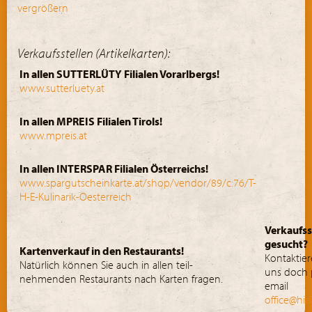
vergrößern
Verkaufsstellen (Artikelkarten):
In allen SUTTERLÜTY Filialen Vorarlbergs!
www.sutterluety.at
In allen MPREIS Filialen Tirols!
www.mpreis.at
In allen INTERSPAR Filialen Österreichs!
www.spargutscheinkarte.at/shop/vendor/89/c:76/T-
H-E-Kulinarik-Oesterreich
Verkaufss
gesucht?
Kartenverkauf in den Restaurants!
Kontaktier
Natürlich können Sie auch in allen teil-
uns doch 
nehmenden Restaurants nach Karten fragen.
email
office@hia