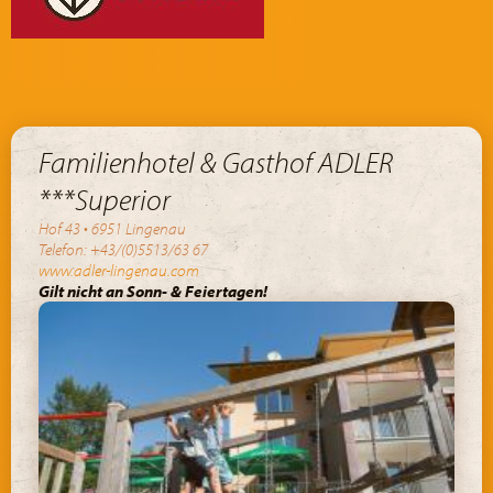
Familienhotel & Gasthof ADLER
***Superior
Hof 43 • 6951 Lingenau
Telefon: +43/(0)5513/63 67
www.adler-lingenau.com
Gilt nicht an Sonn- & Feiertagen!