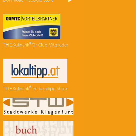
®
T.H.E.Kulinarik
für Club Mitglieder
®
T.H.E.Kulinarik
im lokaltipp Shop