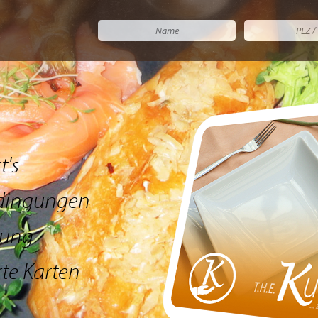
t's
dingungen
lung
rte Karten