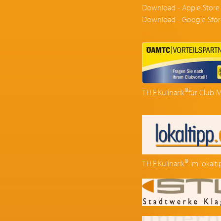
Download - Apple Store
Download - Google Stor
®
T.H.E.Kulinarik
für Club M
®
T.H.E.Kulinarik
im lokalt