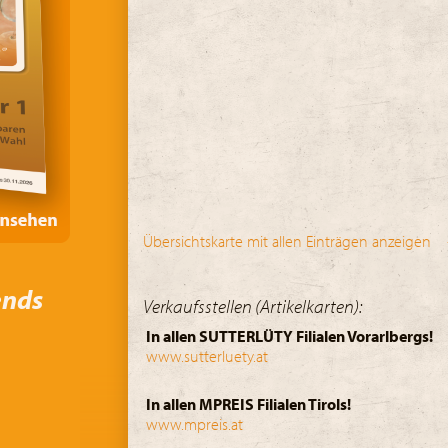
Übersichtskarte mit allen Einträgen anzeigen
ends
Verkaufsstellen (Artikelkarten):
In allen SUTTERLÜTY Filialen Vorarlbergs!
www.sutterluety.at
In allen MPREIS Filialen Tirols!
www.mpreis.at