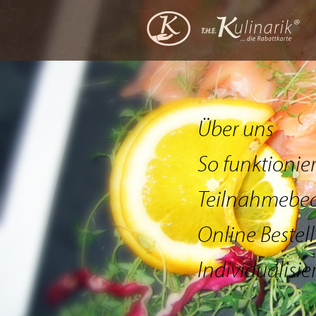
Über uns
So funktionier
Teilnahmebe
Online Bestel
Individualisie