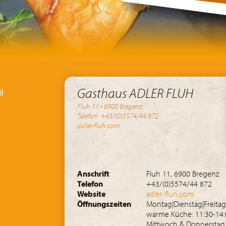
Gasthaus ADLER FLUH
g)
Fluh 11 • 6900 Bregenz
Telefon: +43/(0)5574/44 872
adler-fluh.com
Anschrift
Fluh 11, 6900 Bregenz
Telefon
+43/(0)5574/44 872
Website
adler-fluh.com
Öffnungszeiten
Montag|Dienstag|Freitag
warme Küche: 11:30-14:
Mittwoch & Donnerstag