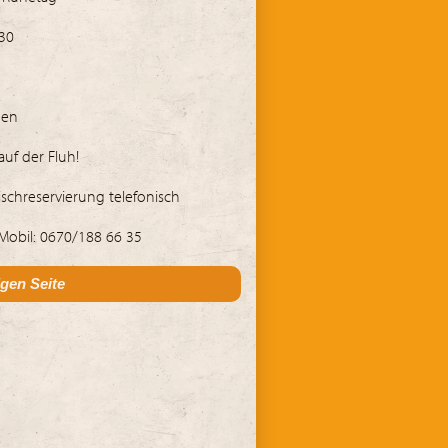
30
den
uf der Fluh!
ischreservierung telefonisch
 Mobil: 0670/188 66 35
igen Seite