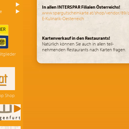
In allen INTERSPAR Filialen Österreichs!
e
www.spargutscheinkarte.at/shop/vendor/89/c
E-Kulinarik-Oesterreich
Kartenverkauf in den Restaurants!
Natürlich können Sie auch in allen teil-
nehmenden Restaurants nach Karten fragen.
itglieder
ipp Shop