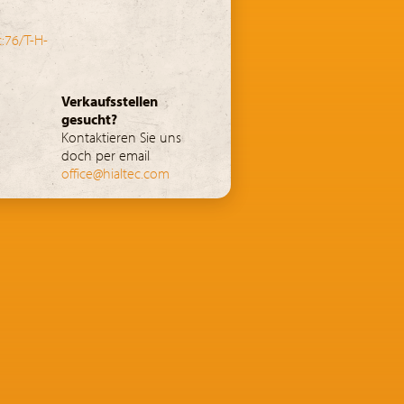
:76/T-H-
Verkaufsstellen
gesucht?
Kontaktieren Sie uns
doch per email
office@hialtec.com