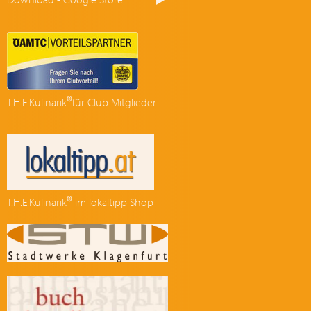
®
T.H.E.Kulinarik
für Club Mitglieder
®
T.H.E.Kulinarik
im lokaltipp Shop