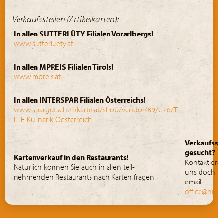
Verkaufsstellen (Artikelkarten):
In allen SUTTERLÜTY Filialen Vorarlbergs!
www.sutterluety.at
In allen MPREIS Filialen Tirols!
www.mpreis.at
In allen INTERSPAR Filialen Österreichs!
www.spargutscheinkarte.at/shop/vendor/89/c:76/T-
H-E-Kulinarik-Oesterreich
Verkaufss
gesucht?
Kartenverkauf in den Restaurants!
Kontaktier
Natürlich können Sie auch in allen teil-
uns doch 
nehmenden Restaurants nach Karten fragen.
email
office@hia