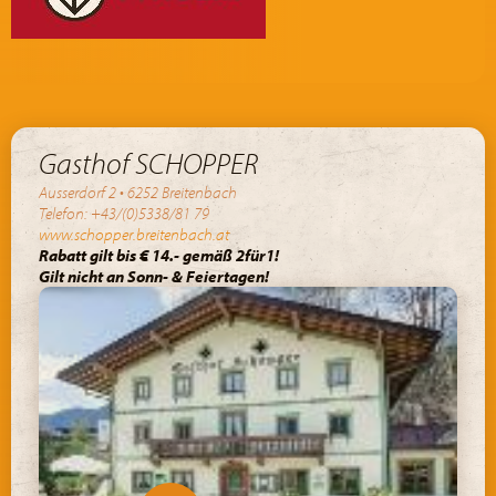
Gasthof SCHOPPER
Ausserdorf 2 • 6252 Breitenbach
Telefon: +43/(0)5338/81 79
www.schopper.breitenbach.at
Rabatt gilt bis € 14.- gemäß 2für1!
Gilt nicht an Sonn- & Feiertagen!